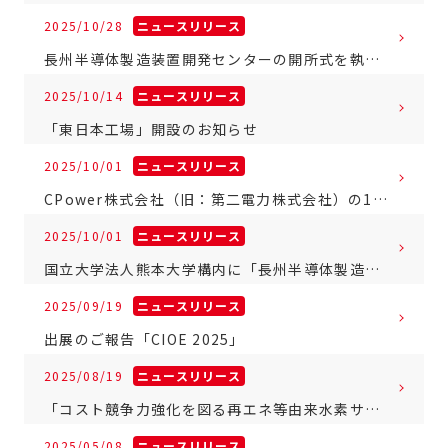
2025/10/28
ニュースリリース
長州半導体製造装置開発センターの開所式を執り行いました
2025/10/14
ニュースリリース
「東日本工場」開設のお知らせ
2025/10/01
ニュースリリース
CPower株式会社（旧：第二電力株式会社）の100％グループ会社化
2025/10/01
ニュースリリース
国立大学法人熊本大学構内に「長州半導体製造装置開発センター」を開設
2025/09/19
ニュースリリース
出展のご報告「CIOE 2025」
2025/08/19
ニュースリリース
「コスト競争力強化を図る再エネ等由来水素サプライチェーンモデル構築・実証事業」採択について
2025/05/08
ニュースリリース