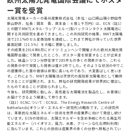
ー賞を受賞
太陽光発電メーカーの長州産業株式会社（本社：山口県山陽小野田市
新山野井、社長：岡本 晋、資本金：４億１千万円）は、ECN（註1）
との間でMWT(メタル･ラップ･スルー)型バックコンタクト太陽電池に
関する共同研究を進めてきました。この共同研究の結果、MWT太陽電
池で23.1%のセル変換効率を達成し、これまで弊社が持っていた世界
最高記録（21.5％）を大幅に更新しました。
その成果を2016年6月にドイツ ミュンヘンで開催された欧州太陽光発
電国際会議にて発表したところ、ポスター賞を受賞することが出来ま
した。結晶シリコン分野全体で285件もの多くの発表があり、これら
の発表の中で受賞した発表は僅か2件でした。そのような状況の中でこ
の度獲得した賞の価値は非常に高いものであり、大変喜ばしく思いま
す。これにより、MWT太陽電池は次世代の高効率太陽電池として期待
できることが証明され、また、弊社の研究開発成果が世界的に傑出し
たものであることが認められました。
今後も、研究開発に勤しみ、高性能な太陽電池を製品化し、お客様に
お届けできるよう精進して参ります。
（註1）ECNについて：ECNは、The Energy Research Centre of
Netherlands(オランダ・エネルギー研究所)の略称です。この研究所
は、革新的な太陽エネルギー技術を世界の産業界に向けて発信し続け
ています。ECNの技術は、太陽エネルギーを含め多岐にわたる再生可
能エネルギー（バイオマス、風力、水素、クリーンな化石燃料利用）
に及んでいます。これらの技術は産業界の多くの分野へ移転されてい