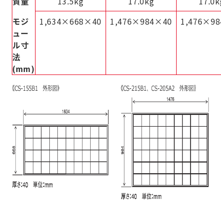
質量
13.5kg
17.0kg
17.0k
モジ
1,634×668×40
1,476×984×40
1,476×9
ュー
ル寸
法
(mm)