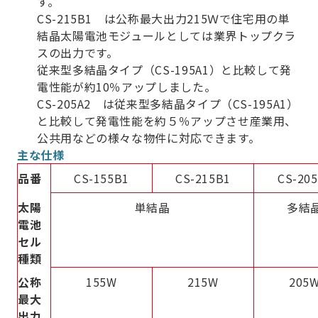
す。
CS-215B1 は公称最大出力215Ｗで住宅用の単
結晶太陽電池モジュールとしては業界トップクラ
スの出力です。
従来型多結晶タイプ（CS-195A1）と比較して発
電性能が約10％アップしました。
CS-205A2 は従来型多結晶タイプ（CS-195A1）
と比較して発電性能を約５％アップさせ産業用、
公共用などの様々な物件に対応できます。
主な仕様
品番
CS-155B1
CS-215B1
CS-20
太陽
単結晶
多結
電池
セル
種類
公称
155W
215W
205
最大
出力