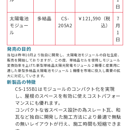
日
太陽電池
多結晶
CS-
￥121,590（税
7
モジュー
205A2
込）
月
ル
1
日
発売の目的
当社は昨年10月より独自に開発し、太陽電池モジュールの自社生産、
販売を開始しておりますが、この度、単結晶セルを使用しモジュール
変換効率を上げた新型単結晶太陽光発電モジュール２機種と産業用に
適した新型多結晶太陽電池モジュール１機種を市場に投入し需要の拡
大に対応していきます。
新製品の特徴
CS-155B1はモジュールのコンパクト化を実現
し、屋根のスペースを有効に使えコストパフォー
マンスにも優れます。
コンパクトな省スペース設計の為スレート瓦、和
瓦など独自に開発した施工方法により最適で無駄
の無いレイアウトが行え、施工時間も短縮できま