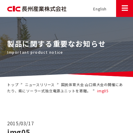
English
製品に関する重要なお知らせ
>
>
トップ
ニュースリリース
国民体育大会 山口県大会の開催にあ
>
たり、県にソーラー式独立電源ユニットを寄贈。
img05
2015/03/17
img05