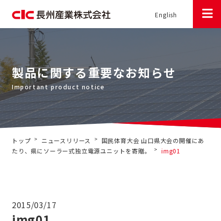
English
製品に関する重要なお知らせ
>
>
トップ
ニュースリリース
国民体育大会 山口県大会の開催にあ
>
たり、県にソーラー式独立電源ユニットを寄贈。
img01
2015/03/17
img01