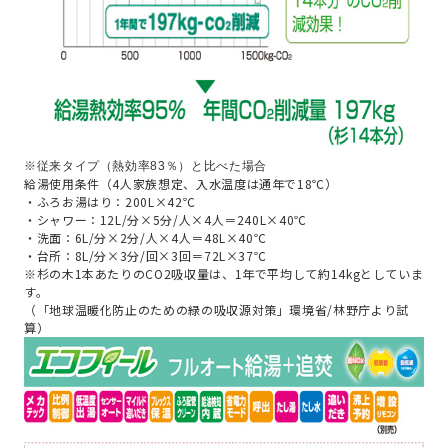
※従来タイプ（熱効率83％）と比べた場合
給湯使用条件（4人家族想定、入水温度は通年で18℃）
・ふろお湯はり：200L×42℃
・シャワー：12L/分×5分/人×4人＝240L×40℃
・洗面：6L/分×2分/人×4人＝48L×40℃
・台所：8L/分×3分/回×3回＝72L×37℃
※杉の木1本あたりのCO2吸収量は、1年で平均して約14kgとしていま
す。
（「地球温暖化防止のための緑の吸収源対策」環境省/林野庁より試
算）