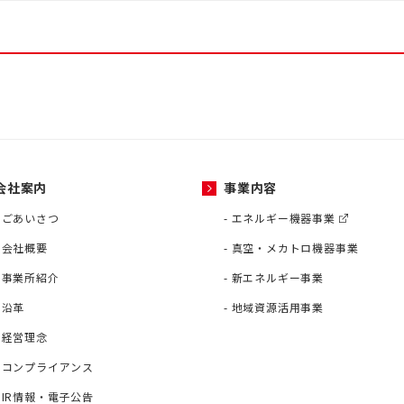
会社案内
事業内容
ごあいさつ
エネルギー機器事業
会社概要
真空・メカトロ機器事業
事業所紹介
新エネルギー事業
沿革
地域資源活用事業
経営理念
コンプライアンス
IR情報・電子公告